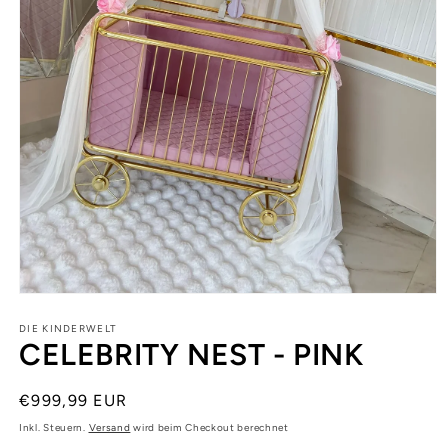
Medien
1
in
DIE KINDERWELT
CELEBRITY NEST - PINK
Modal
öffnen
Normaler
€999,99 EUR
Preis
Inkl. Steuern.
Versand
wird beim Checkout berechnet