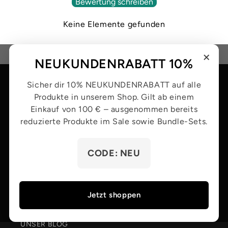
Bewertung schreiben
Anmeldung erforderlich
Keine Elemente gefunden
Melden Sie sich bei Ihrem Konto an, um Produkte
zu Ihrer Wunschliste hinzuzufügen und Ihre zuvor
×
gespeicherten Artikel anzuzeigen.
NEUKUNDENRABATT 10%
Login
Quick-Links
Sicher dir 10% NEUKUNDENRABATT auf alle
Produkte in unserem Shop. Gilt ab einem
Einkauf von 100 € – ausgenommen bereits
HOME
reduzierte Produkte im Sale sowie Bundle-Sets.
SHOP
CODE: NEU
UNSERE MARKEN
ÜBER UNS
Jetzt shoppen
KONTAKT
UNSER BLOG