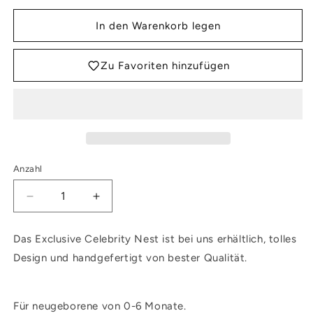
In den Warenkorb legen
Zu Favoriten hinzufügen
Anzahl
Verringere
Erhöhe
die
die
Menge
Menge
Das Exclusive Celebrity Nest ist bei uns erhältlich, tolles
für
für
Design und handgefertigt von bester Qualität.
CELEBRITY
CELEBRITY
NEST
NEST
-
-
PINK
PINK
Für neugeborene von 0-6 Monate.